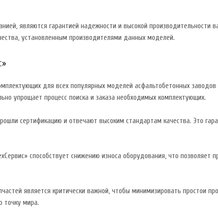
анией, являются гарантией надежности и высокой производительности в
чества, установленным производителями данных моделей.
с»
мплектующих для всех популярных моделей асфальтобетонных заводов – А
льно упрощает процесс поиска и заказа необходимых комплектующих.
прошли сертификацию и отвечают высоким стандартам качества. Это гар
ехСервис» способствует снижению износа оборудования, что позволяет п
апчастей является критически важной, чтобы минимизировать простои п
 точку мира.