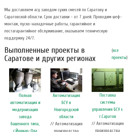
Мы доставляем асу заводом сухих смесей по Саратову и
Саратовской области. Срок доставки - от 7 дней. Проводим шеф-
монтаж, пуско-наладочные работы, гарантийное и
постагарантийное обслуживание, оказываем техническую
поддержку 24/7.
Выполненные проекты в
(
все
Саратове и других регионах
проекты
)
Поставка
Полная
Автоматизация
системы
автоматизация и
БСУ в
управления БСУ в
модернизация
Новгородской
г.Саратов
завода
области
// Автоматизация
башенного типа,
// Автоматизация
производства
г.Йошкар-Ола
производства