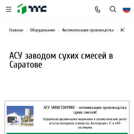
Главная
Оборудование
Автоматизация производства
АСУ зав
АСУ заводом сухих смесей в
Саратове
АСУ SMARTDRYMIX - оптимизация производства
сухих смесей!
Управление фасовочными машинами и автоматический расчет
остатка материала в емкостях. Интеграция с 1С и ERP-
системами.