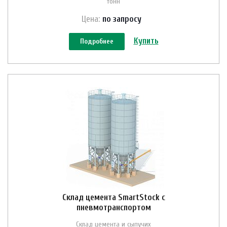
тонн
Цена:
по зап
р
осу
Купить
Подробнее
Склад цемента SmartStock с
пневмотранспортом
Склад цемента и сыпучих