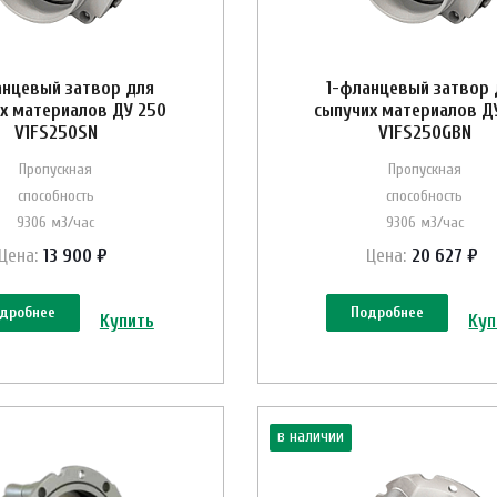
анцевый затвор для
1-фланцевый затвор 
х материалов ДУ 250
сыпучих материалов Д
V1FS250SN
V1FS250GBN
Пропускная
Пропускная
способность
способность
9306 м3/час
9306 м3/час
Цена:
13 900 ₽
Цена:
20 627 ₽
дробнее
Подробнее
Купить
Куп
в наличии