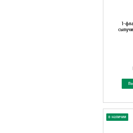
1-фл
сыпучи
По
в наличии