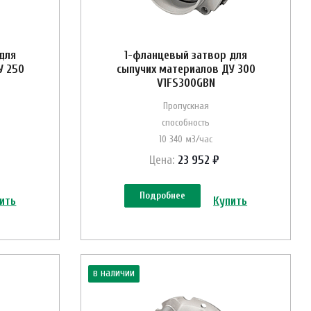
для
1-фланцевый затвор для
У 250
сыпучих материалов ДУ 300
V1FS300GBN
Пропускная
способность
10 340 м3/час
Цена:
23 952 ₽
Подробнее
ить
Купить
в наличии