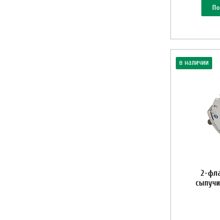
По
в наличии
2-фл
сыпучи