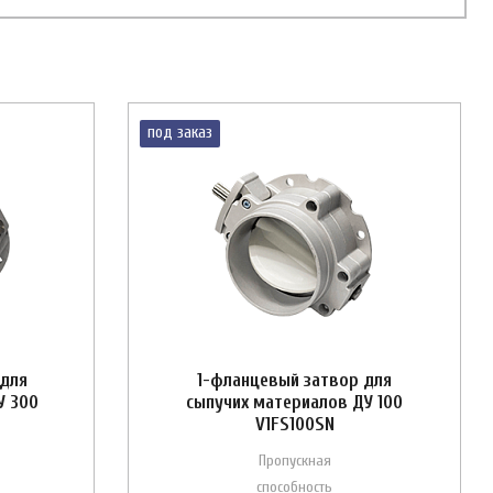
под заказ
 для
1-фланцевый затвор для
У 300
сыпучих материалов ДУ 100
V1FS100SN
Пропускная
способность