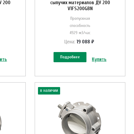
У 200
сыпучих материалов ДУ 200
V1FS200GBN
Пропускная
способность
4929 м3/час
Цена:
19 088 ₽
Подробнее
ить
Купить
в наличии