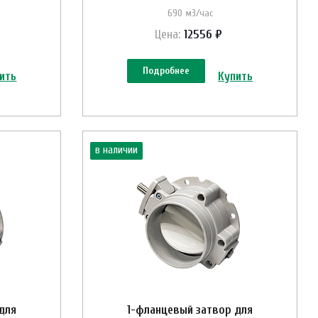
690 м3/час
Цена:
12556 ₽
Подробнее
ить
Купить
в наличии
для
1-фланцевый затвор для