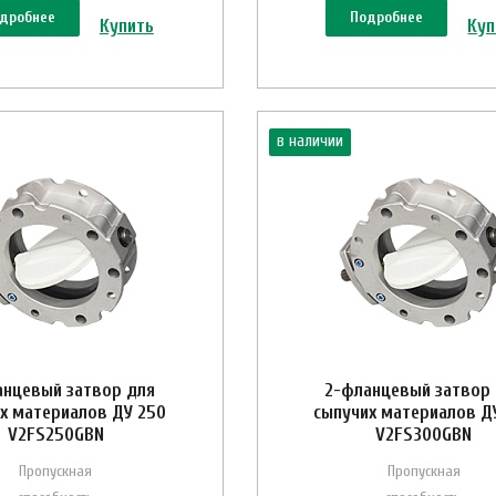
дробнее
Подробнее
Купить
Куп
в наличии
анцевый затвор для
2-фланцевый затвор
х материалов ДУ 250
сыпучих материалов Д
V2FS250GBN
V2FS300GBN
Пропускная
Пропускная