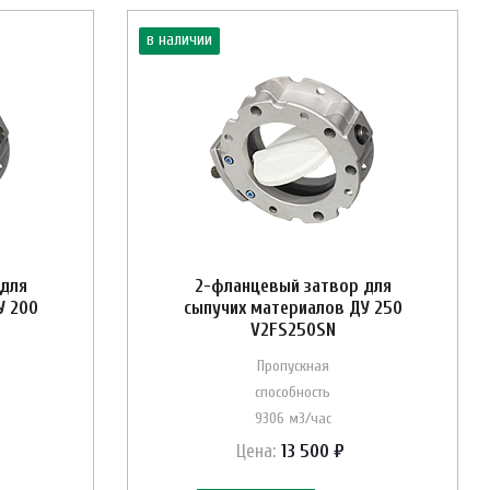
в наличии
 для
2-фланцевый затвор для
У 200
сыпучих материалов ДУ 250
V2FS250SN
Пропускная
способность
9306 м3/час
Цена:
13 500 ₽