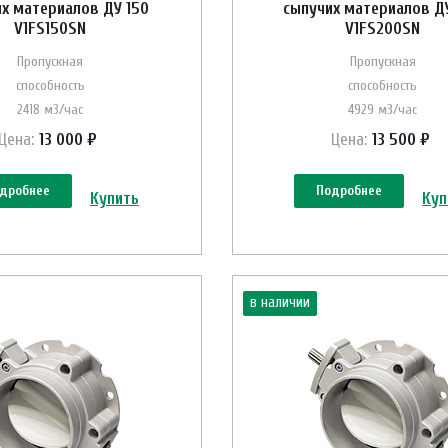
х материалов ДУ 150
сыпучих материалов Д
V1FS150SN
V1FS200SN
Пропускная
Пропускная
способность
способность
2418 м3/час
4929 м3/час
Цена:
13 000 ₽
Цена:
13 500 ₽
дробнее
Подробнее
Купить
Куп
в наличии