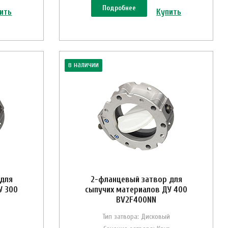
Подробнее
ить
Купить
в наличии
 для
2-фланцевый затвор для
У 300
сыпучих материалов ДУ 400
BV2F400NN
Тип затвора: Дисковый