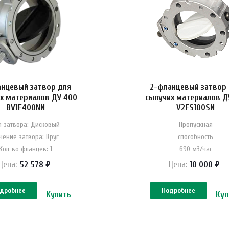
анцевый затвор для
2-фланцевый затвор
х материалов ДУ 400
сыпучих материалов Д
BV1F400NN
V2FS100SN
п затвора: Дисковый
Пропускная
чение затвора: Круг
способность
Кол-во фланцев: 1
690 м3/час
Цена:
52 578 ₽
Цена:
10 000 ₽
дробнее
Подробнее
Купить
Куп