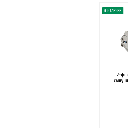
в наличии
2-фл
сыпучи