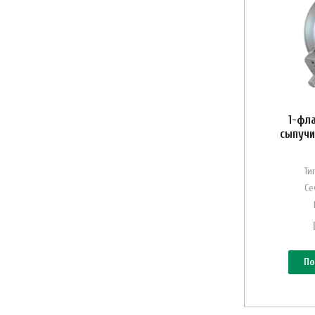
1-фл
сыпучи
Ти
Се
По