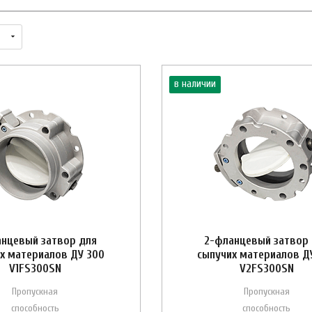
в наличии
анцевый затвор для
2-фланцевый затвор
х материалов ДУ 300
сыпучих материалов Д
V1FS300SN
V2FS300SN
Пропускная
Пропускная
способность
способность