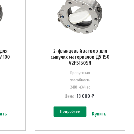
 для
2-фланцевый затвор для
У 100
сыпучих материалов ДУ 150
V2FS150SN
Пропускная
способность
2418 м3/час
Цена:
13 000 ₽
Подробнее
ить
Купить